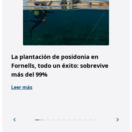
La plantación de posidonia en
Ac
Fornells, todo un éxito: sobrevive
ju
más del 99%
(F
Leer más
Lee