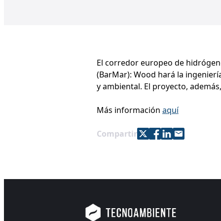
El corredor europeo de hidrógeno
(BarMar): Wood hará la ingenierí
y ambiental. El proyecto, ademá
Más información
aquí
Share with Twitter
Share with Facebo
Share with Link
Share with e
Compartir