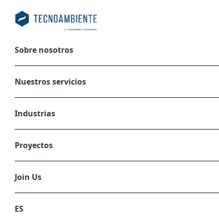
Sobre nosotros
El H2MED entra 
BarMar a Wood
Nuestros servicios
02/02/2024
Industrias
Proyectos
Join Us
ES