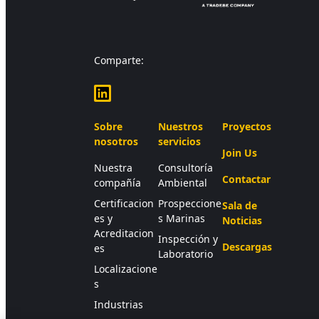
Comparte:
LinkedIn
Sobre
Nuestros
Proyectos
nosotros
servicios
Join Us
Nuestra
Consultoría
Contactar
compañía
Ambiental
Certificacion
Prospeccione
Sala de
es y
s Marinas
Noticias
Acreditacion
Inspección y
Descargas
es
Laboratorio
Localizacione
s
Industrias